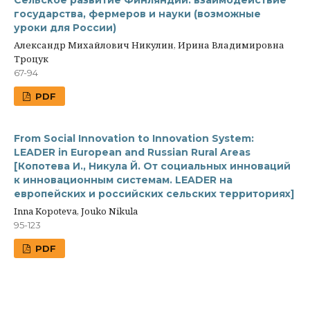
Сельское развитие Финляндии: взаимодействие
государства, фермеров и науки (возможные
уроки для России)
Александр Михайлович Никулин, Ирина Владимировна
Троцук
67-94
PDF
From Social Innovation to Innovation System:
LEADER in European and Russian Rural Areas
[Копотева И., Никула Й. От социальных инноваций
к инновационным системам. LEADER на
европейских и российских сельских территориях]
Inna Kopoteva, Jouko Nikula
95-123
PDF