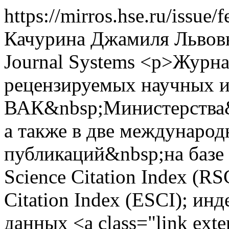
https://mirros.hse.ru/issue/f
Качурина Джамиля Львов
Journal Systems
<p>Журнал
рецензируемых научных 
ВАК&nbsp;Министерства&
а также в две междунаро
публикаций&nbsp;на базе 
Science Citation Index (R
Citation Index (ESCI); ин
данных <a class="link exte