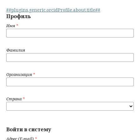
##plugins.generic.orcidProfile.about.title##
Профиль
Имя
*
Фамилия
Организация
*
Страна
*
Войти в систему
Адрес (E-mail)
*