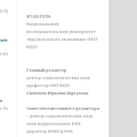
9-55
ИЗДАТЕЛЬ
Национальный
исследовательский университет
«Высшая школа экономики» (НИУ
ным
ВШЭ)
6-83
Главный редактор
доктор социологических наук,
профессор НИУ ВШЭ
Светлана Юрьевна Барсукова
м
Заместители главного редактора
4-114
– доктор социологических наук,
член-корреспондент РАН,
директор ФНИСЦ РАН