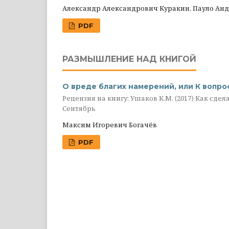
Александр Александрович Куракин, Пауло Ан
PDF
РАЗМЫШЛЕНИЕ НАД КНИГОЙ
О вреде благих намерений, или К вопр
Рецензия на книгу: Ушаков К.М. (2017) Как сде
Сентябрь
Максим Игоревич Богачёв
PDF