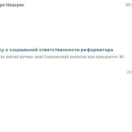
дре Нидерле
187
осу о социальной ответственности реформатора
лать школу лучше, или Социальный капитал как приоритет. М.:
21