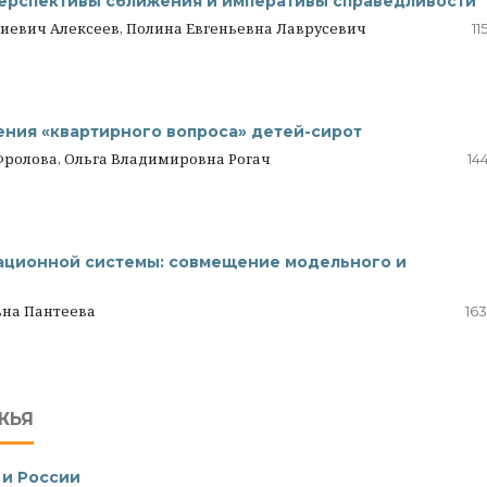
перспективы сближения и императивы справедливости
иевич Алексеев, Полина Евгеньевна Лаврусевич
11
ния «квартирного вопроса» детей-сирот
Фролова, Ольга Владимировна Рогач
14
ационной системы: совмещение модельного и
вна Пантеева
163
ЖЬЯ
 и России