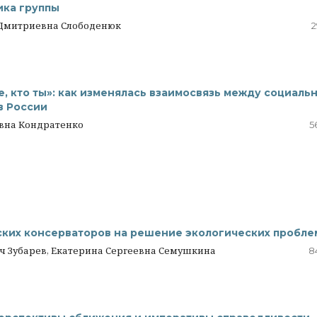
ика группы
 Дмитриевна Слободенюк
2
бе, кто ты»: как изменялась взаимосвязь между социаль
в России
вна Кондратенко
5
ских консерваторов на решение экологических пробле
ч Зубарев, Екатерина Сергеевна Семушкина
8