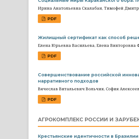
Социальные миры Караканского бора: 
Ирина Анатольевна Скалабан, Тимофей Дмитр
PDF
Жилищный сертификат как способ реше
Елена Юрьевна Васильева, Елена Викторовна 
PDF
Совершенствование российской иннов
нарративного подходов
Вячеслав Витальевич Вольчик, София Алексее
PDF
АГРОКОМПЛЕКС РОССИИ И ЗАРУБЕ
Крестьянские идентичности в Бразилии