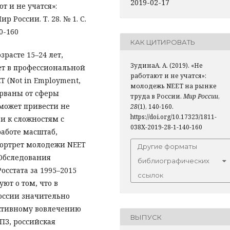
2019-02-17
ют и не учатся»:
 России. Т. 28. № 1. С.
0-160
КАК ЦИТИРОВАТЬ
расте 15–24 лет,
ЗудинаА. А. (2019). «Не
ует в профессиональной
работают и не учатся»:
T (Not in Employment,
молодежь NEET на рынке
торваны от сферы
труда в России.
Мир России
,
 может привести не
28
(1), 140-160.
https://doi.org/10.17323/1811-
 и к сложностям с
038X-2019-28-1-140-160
аботе масштаб,
ортрет молодежи NEET
Другие форматы
 Обследования
библиографических
осстата за 1995–2015
ссылок
ют о том, что в
оссии значительно
ктивному вовлечению
ВЫПУСК
ПЗ, российская