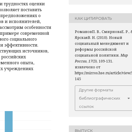
 и трудностях оценки
озволяет поставить
 предположениях о
КАК ЦИТИРОВАТЬ
ов и исполнителей,
рассмотрим особенности
РомановП. В., СмирноваЕ. Р., 
а примере современной
ЯрскаяВ. Н. (2010). Новый
вого социального
социальный менеджмент и
 и эффективности.
реформы российской
ствующих источников,
социальной политики.
Мир
 российских
России
,
17
(3), 109-131.
еменного опыта,
извлечено от
ых учреждениях
https://mirros.hse.ru/article/view/
145
Другие форматы
библиографических
ссылок
ВЫПУСК