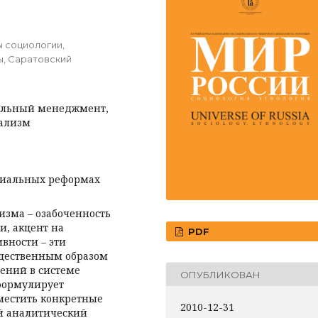
 социологии,
ы, Саратовский
иальный менеджмент,
иализм
циальных реформах
зма – озабоченность
, акцент на
PDF
вности – эти
щественным образом
ений в системе
ОПУБЛИКОВАН
 формулирует
местить конкретные
2010-12-31
й аналитический