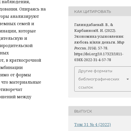
к наблюдения,
дования. Опираясь на
КАК ЦИТИРОВАТЬ
вторы анализируют
иемных семей и
ГалиндабаеваВ. В., &
инации, которые
КарбаиновН. И. (2022).
Экономика усыновления:
дительскую и
любовь и/или деньги.
Мир
зиродительской
России
,
31
(4), 57-78.
чных
https://doi.org/10.17323/1811-
т, в краткосрочной
038X-2022-31-4-57-78
комбинации
Другие форматы
симо от формы
библиографических
, что материальные
ссылок
отиворечат
ношений между
ВЫПУСК
Том 31 № 4 (2022)