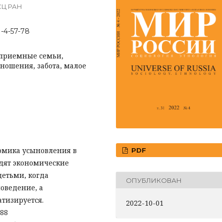
СЦ РАН
1-4-57-78
 приемные семьи,
ношения, забота, малое
номика усыновления в
PDF
одят экономические
етьми, когда
ОПУБЛИКОВАН
оведение, а
тизируется.
2022-10-01
88