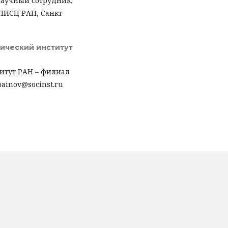
научный сотрудник,
НИСЦ РАН, Санкт-
ический институт
итут РАН – филиал
ainov@socinst.ru