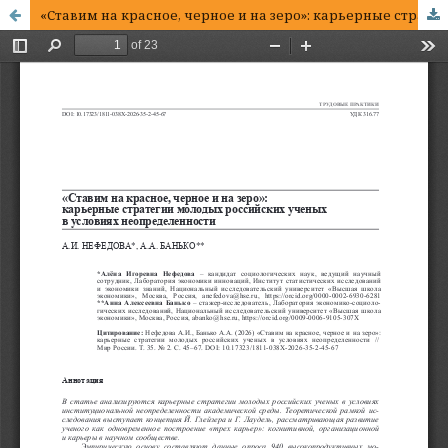
«Ставим на красное, черное и на зеро»: карьерные стратегии молодых российских ученых в условиях неопределенности