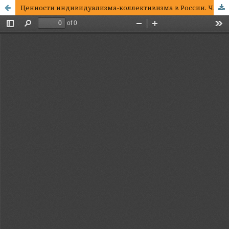
Ценности индивидуализма-коллективизма в России. Часть II: Факторы распространенности ценностей