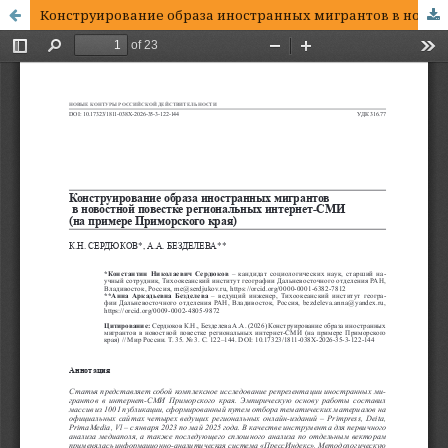
Конструирование образа иностранных мигрантов в новостной повестке региональных интернет-СМИ (на примере Приморского края)