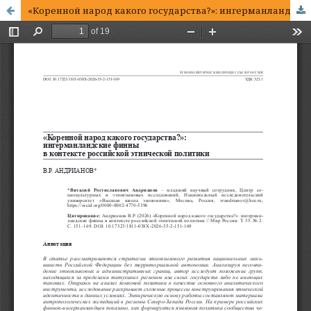
«Коренной народ какого государства?»: ингерманландские финны в контексте российской этнической политики