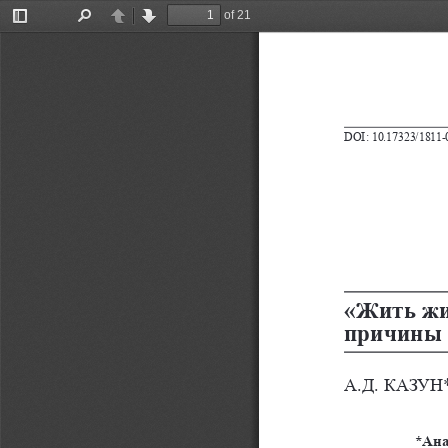
of 21
Toggle
Find
Previous
Next
Sidebar
DOI: 10.17323/1811-
«Жить жиз
причины 
А.Д. КАЗУН
*Ана