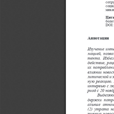
сотр
соци
мики»
Цити
боло
DOI:
Аннотация
Изучение инт
мацией, позв
тента.  Избег
действие, рац
их потреблен
влиянии новос
литической и 
ную реакцию. 
интервью с лю
риод с 20 нояб
Выделяют
держки  потре
альные  отнош
(2) утрата н
тивные новос