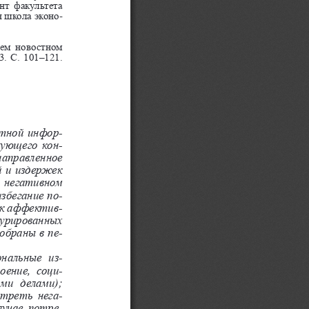
нт факультета 
 школа эконо-
йнем  новостном 
. С. 101–121. 
стной инфор
-
вующего кон
-
направленное 
й и издержек 
 негативном 
избегание по
-
ак аффектив
-
урированных 
обраны в пе
-
ональные  из
-
оение,  соци
-
ми  делами); 
отреть нега
-
лучае потре
-