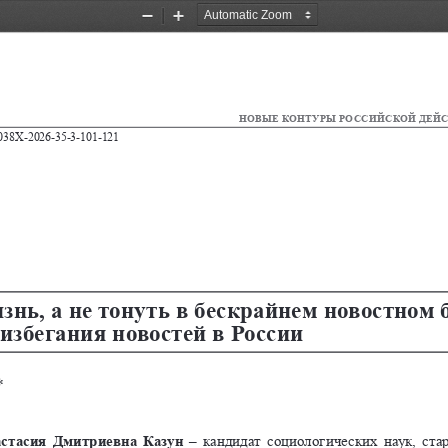
Zoom
Zoom
Out
In
НОВЫЕ КОНТУРЫ РОССИЙСКОЙ ДЕЙ
038X-2026-35-3-101-121
нь, а не тонуть в бескрайнем новостном б
избегания новостей в России
*
стасия Дмитриевна Казун
 – кандидат социологических наук, ст