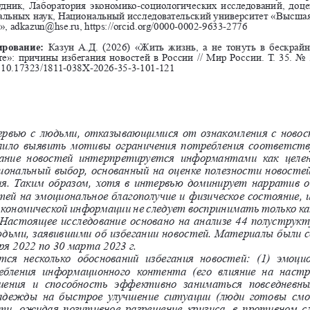
удник, Лаборатория экономико-социологических исследований, доце
альных наук, Национальный исследовательский университет «Высшая
, adkazun@hse.ru, https://orcid.org/0000-0002-9633-2776 
рование:
  Казун  А.Д.
(2026)  «Жить  жизнь,  а  не  тонуть  в  бескра
те»: причины избегания новостей в России // Мир России. Т. 35. No 3
 10.17323/1811-038X-2026-35-3-101-121
ервью с людьми, отказывающимися от ознакомления с ново
олило выявить мотивы ограничения потребления соответст
ание  новостей  интерпретируется  информантами  как  целе
иональный выбор, основанный на оценке полезности новосте
ия. Таким образом, хотя в интервью доминирует нарратив о
тей на эмоциональное благополучие и физическое состояние, 
экономической информации не следует воспринимать только к
Настоящее исследование основано на анализе 44 полуструкт
дьми, заявившими об избегании новостей. Материалы были с
ря 2022 по 30 марта 2023 г.
ся  несколько  обоснований  избегания  новостей:  (1)  эмоци
бления  информационного  контента  (его  влияние  на  настр
ения  и  способность  эффективно  заниматься  повседневны
адежды на быстрое улучшение ситуации (люди готовы см
ти, ожидая позитивное разрешение кризиса, в противном с