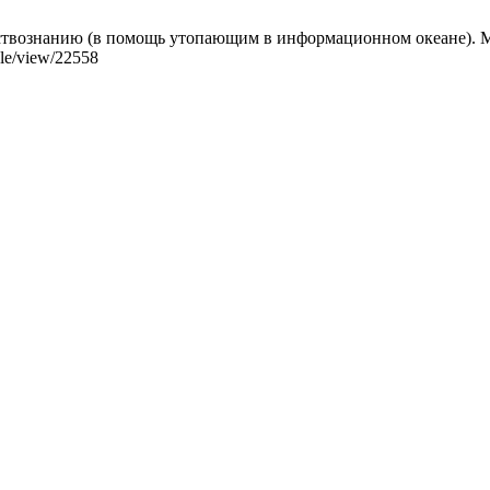
твознанию (в помощь утопающим в информационном океане). Мир 
icle/view/22558