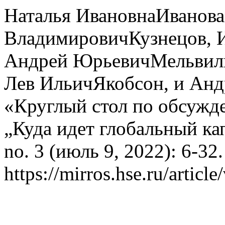
Наталья ИвановнаИванова
ВладимировичКузнецов, И
Андрей ЮрьевичМельвил
Лев ИльичЯкобсон, и Анд
«Круглый стол по обсужде
„Куда идет глобальный ка
no. 3 (июль 9, 2022): 6-32
https://mirros.hse.ru/articl