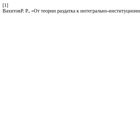
[1]
ВахитовР. Р., «От теории раздатка к интегрально-институцион