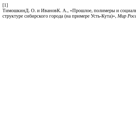
[1]
ТимошкинД. О. и ИвановК. А., «Прошлое, полимеры и социал
структуре сибирского города (на примере Усть-Кута)»,
Мир Рос