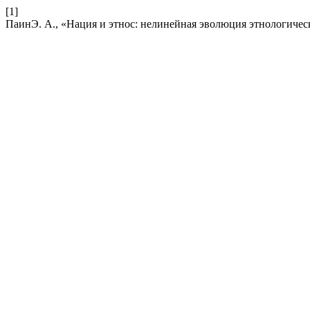
[1]
ПаинЭ. А., «Нация и этнос: нелинейная эволюция этнологиче