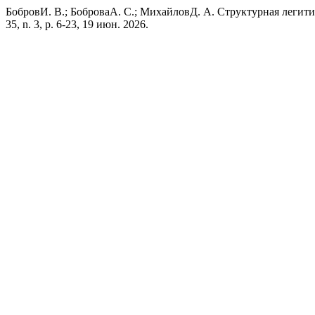
БобровИ. В.; БоброваА. С.; МихайловД. А. Структурная легит
35, n. 3, p. 6-23, 19 июн. 2026.