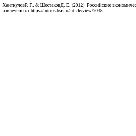
ХаиткуловР. Г., & ШестаковД. Е. (2012). Российские экономи
извлечено от https://mirros.hse.ru/article/view/5038