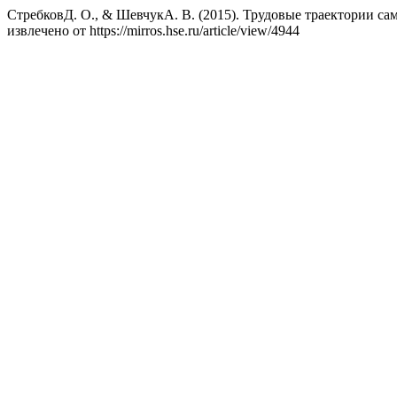
СтребковД. О., & ШевчукА. В. (2015). Трудовые траектории с
извлечено от https://mirros.hse.ru/article/view/4944