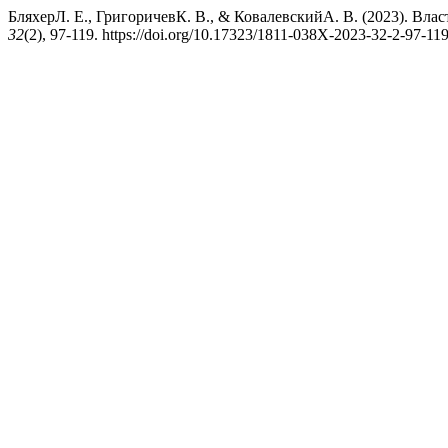
БляхерЛ. Е., ГригоричевК. В., & КовалевскийА. В. (2023). Вла
32
(2), 97-119. https://doi.org/10.17323/1811-038X-2023-32-2-97-11