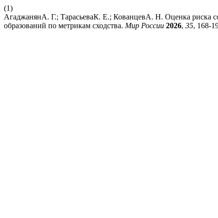
(1)
АгаджанянА. Г.; ТарасьеваК. Е.; КованцевА. Н. Оценка риск
образований по метрикам сходства.
Мир России
2026
,
35
, 168-1