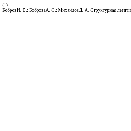
(1)
БобровИ. В.; БоброваА. С.; МихайловД. А. Структурная легит